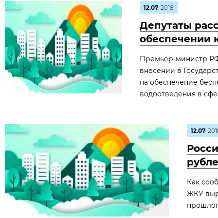
12.07
2018
Депутаты рас
обеспечении 
Премьер-министр РФ
внесении в Государс
на обеспечение бесп
водоотведения в сфе
12.07
201
Росси
рубл
Как сооб
ЖКУ выр
прошлого