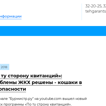
32-20-25, 
tehgarants
информации
2018
 ту сторону квитанций»:
блемы ЖКХ решены - кошаки в
опасности
нале "Бурмистр.ру" на youtube.com вышел новый
к программы «По ту строну квитанций».