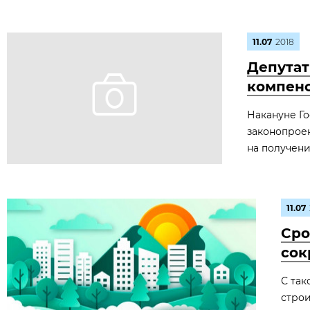
11.07
2018
Депутат
компенс
Накануне Го
законопроек
на получени
11.07
Сро
сок
С та
строи