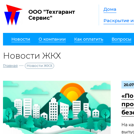
Дома
ООО "Техгарант
Сервис"
Раскрытие 
Новости
О компании
Как оплатить
Вопросы
Новости ЖКХ
—
Главная
Новости ЖКХ
20.07
«По
про
без
На ка
выпус