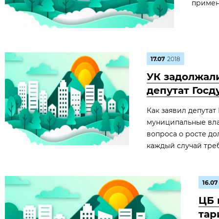
примен
17.07
2018
УК задолжали
депутат Гос
Как заявил депута
муниципальные вла
вопроса о росте до
каждый случай тре
16.07
ЦБ 
тар