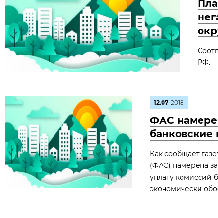
Пла
нег
окр
Соот
РФ.
12.07
2018
ФАС намерен
банковские 
Как сообщает газе
(ФАС) намерена за
уплату комиссий б
экономически обо