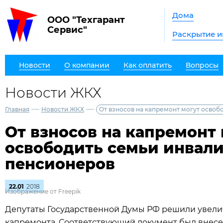
Дома
ООО "Техгарант
Сервис"
Раскрытие 
Новости
О компании
Как оплатить
Вопросы
Новости ЖКХ
—
—
Главная
Новости ЖКХ
От взносов на капремонт могут освоб
От взносов на капремонт
освободить семьи инвали
пенсионеров
22.01
2018
Изображение от Freepik
Депутаты Государственной Думы РФ решили увелич
капремонта. Соответствующий документ был внесен