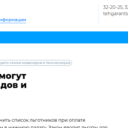
32-20-25, 
tehgarants
информации
одить семьи инвалидов и пенсионеров
 могут
дов и
ить список льготников при оплате
 в нижнюю палату. Закон вводит льготы для