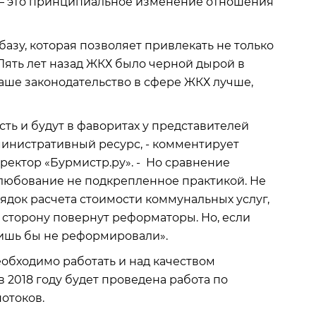
 – это принципиальное изменение отношения
базу, которая позволяет привлекать не только
 Пять лет назад ЖКХ было черной дырой в
 наше законодательство в сфере ЖКХ лучше,
ть и будут в фаворитах у представителей
дминистративный ресурс, - комментирует
ектор «Бурмистр.ру». - Но сравнение
олюбование не подкрепленное практикой. Не
ядок расчета стоимости коммунальных услуг,
ю сторону повернут реформаторы. Но, если
 лишь бы не реформировали».
еобходимо работать и над качеством
в 2018 году будет проведена работа по
отоков.