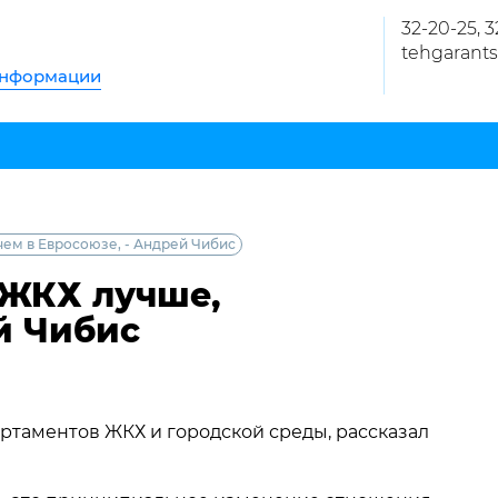
32-20-25, 
tehgarants
информации
чем в Евросоюзе, - Андрей Чибис
 ЖКХ лучше,
й Чибис
артаментов ЖКХ и городской среды, рассказал