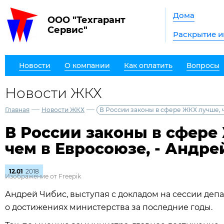
Дома
ООО "Техгарант
Сервис"
Раскрытие 
Новости
О компании
Как оплатить
Вопросы
Новости ЖКХ
—
—
Главная
Новости ЖКХ
В России законы в сфере ЖКХ лучше, 
В России законы в сфере
чем в Евросоюзе, - Андре
12.01
2018
Изображение от Freepik
Андрей Чибис, выступая с докладом на сессии деп
о достижениях министерства за последние годы.