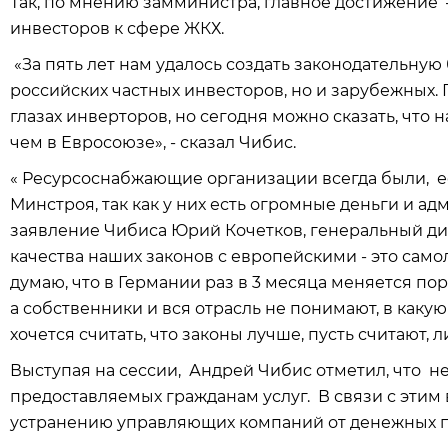
Так, по мнению замминистра, главное достижение
инвесторов к сфере ЖКХ.
«За пять лет нам удалось создать законодательную 
российских частных инвесторов, но и зарубежных.
глазах инверторов, но сегодня можно сказать, что
чем в Евросоюзе», - сказал Чибис.
« Ресурсоснабжающие организации всегда были, ес
Минстроя, так как у них есть огромные деньги и а
заявление Чибиса Юрий Кочетков, генеральный дир
качества наших законов с европейскими - это сам
думаю, что в Германии раз в 3
месяца
меняется пор
а собственники и вся отрасль не понимают, в каку
хочется считать, что законы лучше, пусть считают,
Выступая на сессии, Андрей Чибис отметил, что н
предоставляемых гражданам услуг. В связи с этим 
устранению управляющих компаний от денежных п