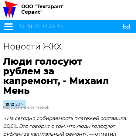
ООО "Техгарант
Сервис"
32-20-25, 32-20-30
Новости ЖКХ
Люди голосуют
рублем за
капремонт, - Михаил
Мень
19.12
2017
Изображение от Freepik
«
На сегодня собираемость платежей составила
88,8%. Это говорит о том, что люди голосуют
рублем за капитальный ремонт
», — отметил