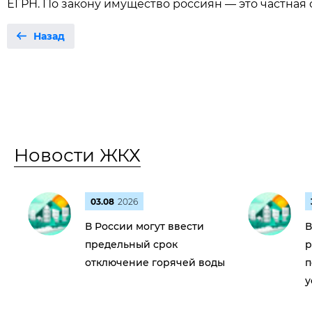
ЕГРН. По закону имущество россиян — это частная 
Назад
Новости ЖКХ
03.08
2026
В России могут ввести
В
предельный срок
р
отключение горячей воды
п
у