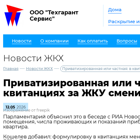
Дома
ООО "Техгарант
Сервис"
Раскрытие 
Новости
О компании
Как оплатить
Вопросы
Новости ЖКХ
—
—
Главная
Новости ЖКХ
Приватизированная или частная: в кв
Приватизированная или ч
квитанциях за ЖКУ смен
12.05
2026
Изображение от freepik
Парламентарий объяснил это в беседе с РИА Новос
помещения, числа проживающих и показаний прибор
квартира.
Кошелев добавил: формулировку в квитанциях меня