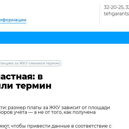
32-20-25, 
tehgarants
информации
итанциях за ЖКУ сменили термин
астная: в
или термин
ти: размер платы за ЖКУ зависит от площади
ов учёта — а не от того, как получена
ют, чтобы привести данные в соответствие с