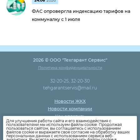
24.06
2026
ФАС опровергла индексацию тарифов на
коммуналку с 1 июля
2026 © ООО "Техгарант Сервис"
Политика конфиденциальности
32-20-25, 32-20-30
tehgarantservis@mail.ru
Новости ЖКХ
Новости компании
Как оплатить
Для улучшения работы сайта и его взаимодействия с
Дома
пользователями мы используем файлы cookie. Продолжая
пользоваться сайтом, вы соглашаетесь с использованием
Раскрытие информации
файлов cookie и выражаете своё согласие на обработку ваших
персональных данных с использованием сервиса веб-
Вопросы
аналитики. Вы всегда можете отключить файлы cookie в